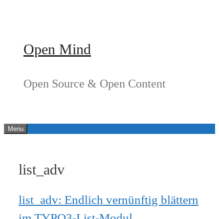
Springe
zum
Inhalt
Open Mind
Open Source & Open Content
Menu
list_adv
list_adv: Endlich vernünftig blättern
im TYPO3-List-Modul