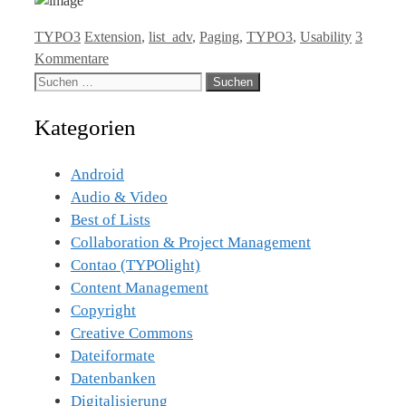
Kategorien
Tags
TYPO3
Extension
,
list_adv
,
Paging
,
TYPO3
,
Usability
3
Kommentare
Suche
nach:
Kategorien
Android
Audio & Video
Best of Lists
Collaboration & Project Management
Contao (TYPOlight)
Content Management
Copyright
Creative Commons
Dateiformate
Datenbanken
Digitalisierung