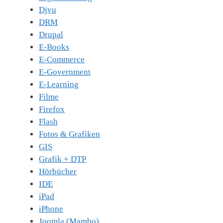
Djvu
DRM
Drupal
E-Books
E-Commerce
E-Government
E-Learning
Filme
Firefox
Flash
Fotos & Grafiken
GIS
Grafik + DTP
Hörbücher
IDE
iPad
iPhone
Joomla (Mambo)