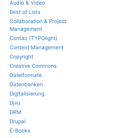
Audio & Video
Best of Lists
Collaboration & Project
Management
Contao (TYPOlight)
Content Management
Copyright
Creative Commons
Dateiformate
Datenbanken
Digitalisierung
Djvu
DRM
Drupal
E-Books