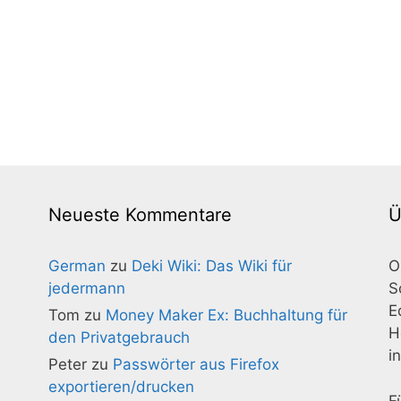
Neueste Kommentare
Ü
German
zu
Deki Wiki: Das Wiki für
O
jedermann
S
E
Tom
zu
Money Maker Ex: Buchhaltung für
H
den Privatgebrauch
i
Peter
zu
Passwörter aus Firefox
exportieren/drucken
F