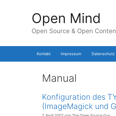
Springe
zum
Open Mind
Inhalt
Open Source & Open Conten
Kontakt
Impressum
Datenschutz
Manual
Konfiguration des 
(ImageMagick und G
7. April 2007
von
The Open Source Guy