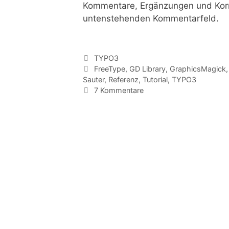
Kommentare, Ergänzungen und Korr
untenstehenden Kommentarfeld.
Kategorien
TYPO3
Tags
FreeType
,
GD Library
,
GraphicsMagick
Sauter
,
Referenz
,
Tutorial
,
TYPO3
7 Kommentare