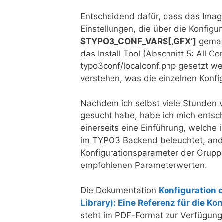
Entscheidend dafür, dass das Image 
Einstellungen, die über die Konfig
$TYPO3_CONF_VARS[‚GFX‘]
gemac
das Install Tool (Abschnitt 5: All Co
typo3conf/localconf.php gesetzt wer
verstehen, was die einzelnen Konfi
Nachdem ich selbst viele Stunden 
gesucht habe, habe ich mich entsch
einerseits eine Einführung, welche 
im TYPO3 Backend beleuchtet, ander
Konfigurationsparameter der Grup
empfohlenen Parameterwerten.
Die Dokumentation
Konfiguration
Library): Eine Referenz für die
steht im PDF-Format zur Verfügung