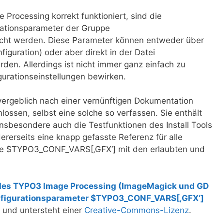
Processing korrekt funktioniert, sind die
urationsparameter der Gruppe
ht werden. Diese Parameter können entweder über
nfiguration) oder aber direkt in der Datei
den. Allerdings ist nicht immer ganz einfach zu
gurationseinstellungen bewirken.
vergeblich nach einer vernünftigen Dokumentation
lossen, selbst eine solche so verfassen. Sie enthält
insbesondere auch die Testfunktionen des Install Tools
erseits eine knapp gefasste Referenz für alle
pe $TYPO3_CONF_VARS[‚GFX‘] mit den erlaubten und
 des TYPO3 Image Processing (ImageMagick und GD
 Konfigurationsparameter $TYPO3_CONF_VARS[‚GFX‘]
 und untersteht einer
Creative-Commons-Lizenz
.