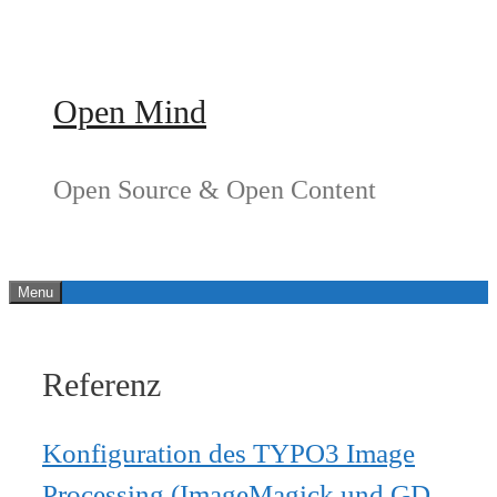
Springe
zum
Inhalt
Open Mind
Open Source & Open Content
Menu
Referenz
Konfiguration des TYPO3 Image
Processing (ImageMagick und GD