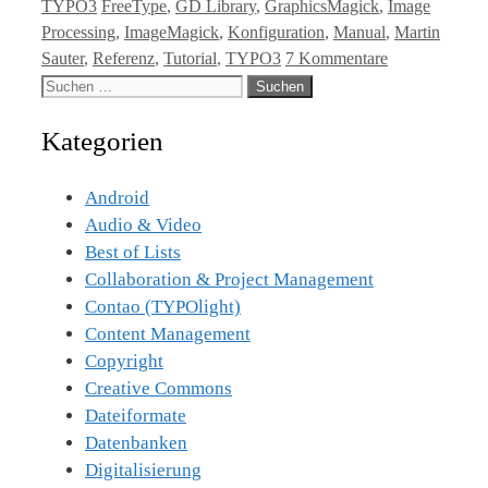
Kategorien
Tags
TYPO3
FreeType
,
GD Library
,
GraphicsMagick
,
Image
Processing
,
ImageMagick
,
Konfiguration
,
Manual
,
Martin
Sauter
,
Referenz
,
Tutorial
,
TYPO3
7 Kommentare
Suche
nach:
Kategorien
Android
Audio & Video
Best of Lists
Collaboration & Project Management
Contao (TYPOlight)
Content Management
Copyright
Creative Commons
Dateiformate
Datenbanken
Digitalisierung