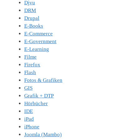
Djvu
DRM
Drupal
E-Books
E-Commerce
E-Government
E-Learning
Filme
Firefox
Flash
Fotos & Grafiken
GIS
Grafik + DTP
Hörbücher
IDE
iPad
iPhone
Joomla (Mambo)