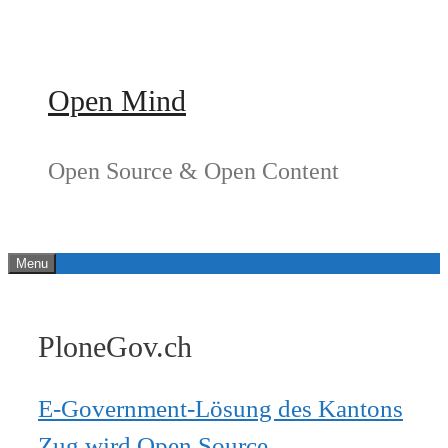
Springe
zum
Inhalt
Open Mind
Open Source & Open Content
Menu
PloneGov.ch
E-Government-Lösung des Kantons
Zug wird Open Source