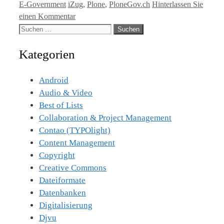
Kategorien
Tags
E-Government
iZug
,
Plone
,
PloneGov.ch
Hinterlassen Sie
einen Kommentar
Suche
nach:
Kategorien
Android
Audio & Video
Best of Lists
Collaboration & Project Management
Contao (TYPOlight)
Content Management
Copyright
Creative Commons
Dateiformate
Datenbanken
Digitalisierung
Djvu