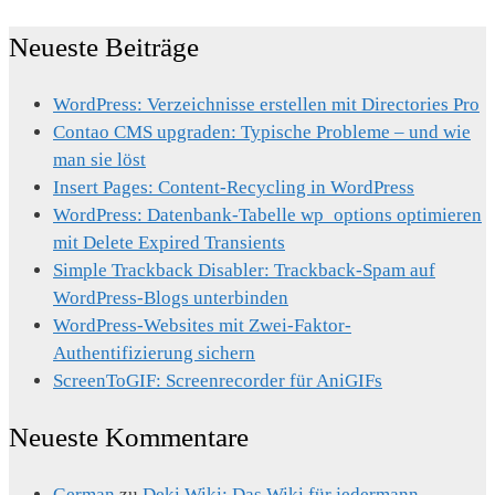
Neueste Beiträge
WordPress: Verzeichnisse erstellen mit Directories Pro
Contao CMS upgraden: Typische Probleme – und wie
man sie löst
Insert Pages: Content-Recycling in WordPress
WordPress: Datenbank-Tabelle wp_options optimieren
mit Delete Expired Transients
Simple Trackback Disabler: Trackback-Spam auf
WordPress-Blogs unterbinden
WordPress-Websites mit Zwei-Faktor-
Authentifizierung sichern
ScreenToGIF: Screenrecorder für AniGIFs
Neueste Kommentare
German
zu
Deki Wiki: Das Wiki für jedermann