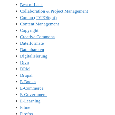
Best of Lists
Collaboration & Project Management
Contao (TYPOlight)
Content Management
Copyright
Creative Commons
Dateiformate
Datenbanken
Digitalisierung
Djvu
DRM
Drupal
E-Books
E-Commerce
E-Government
E-Learning
Filme
Firefox