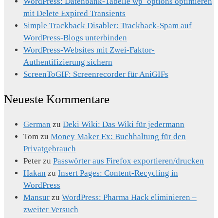
WordPress: Datenbank-Tabelle wp_options optimieren
mit Delete Expired Transients
Simple Trackback Disabler: Trackback-Spam auf
WordPress-Blogs unterbinden
WordPress-Websites mit Zwei-Faktor-
Authentifizierung sichern
ScreenToGIF: Screenrecorder für AniGIFs
Neueste Kommentare
German
zu
Deki Wiki: Das Wiki für jedermann
Tom
zu
Money Maker Ex: Buchhaltung für den
Privatgebrauch
Peter
zu
Passwörter aus Firefox exportieren/drucken
Hakan
zu
Insert Pages: Content-Recycling in
WordPress
Mansur
zu
WordPress: Pharma Hack eliminieren –
zweiter Versuch