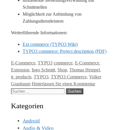
umfassende Bestellungsverwaltung mit
Schnittstellen
Möglichkeit zur Anbindung von
Zahlungsdienstleistern
Weiterführende Informationen:
Ext commerce (TYPO3 Wiki)
TYPO3 commerce: Project description (PDF)
Kategorien
Tags
E-Commerce
,
TYPO3
commerce
,
E-Commerce
,
Extension
,
Ingo Schmitt
,
Shop
,
Thomas Hempel
,
tt_products
,
TYPO3
,
TYPO3 Commerce
,
Volker
Graubaum
Hinterlassen Sie einen Kommentar
Suche
nach:
Kategorien
Android
Audio & Video