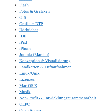
Flash
Fotos & Grafiken
GIS
Grafik + DTP
Hörbücher
IDE
iPad
iPhone
Joomla (Mambo)
Konzeption & Visualisierung
Landkarten & Luftaufnahmen
Linux/Unix
Lizenzen
Mac OS X
Musik
Non-Profit & Entwicklungszusammenarbeit
OLPC
Open Access