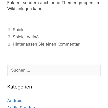
Fakten, sondern auch neue Themengruppen im
Wiki anlegen kann.
Kategorien
Spiele
Tags
Spiele
,
wein8
Hinterlassen Sie einen Kommentar
Suche
nach:
Kategorien
Android
Audio & Video