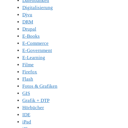
Datenbanken
Digitalisierung
Djvu
DRM
Drupal
E-Books
E-Commerce
E-Government
E-Learning
Filme
Firefox
Flash
Fotos & Grafiken
GIS
Grafik + DTP
Hörbücher
IDE
iPad