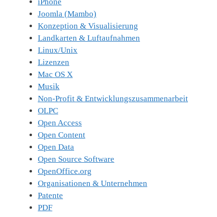
iPhone
Joomla (Mambo)
Konzeption & Visualisierung
Landkarten & Luftaufnahmen
Linux/Unix
Lizenzen
Mac OS X
Musik
Non-Profit & Entwicklungszusammenarbeit
OLPC
Open Access
Open Content
Open Data
Open Source Software
OpenOffice.org
Organisationen & Unternehmen
Patente
PDF