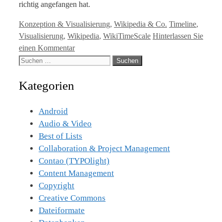
richtig angefangen hat.
Kategorien
Tags
Konzeption & Visualisierung
,
Wikipedia & Co.
Timeline
,
Visualisierung
,
Wikipedia
,
WikiTimeScale
Hinterlassen Sie
einen Kommentar
Suche
nach:
Kategorien
Android
Audio & Video
Best of Lists
Collaboration & Project Management
Contao (TYPOlight)
Content Management
Copyright
Creative Commons
Dateiformate