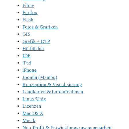
Filme
Firefox
Flash
Fotos & Grafiken
GIS
Grafik + DTP
Hörbücher
IDE
iPad
iPhone
Joomla (Mambo)
Konzeption & Visualisierung
Landkarten & Luftaufnahmen
Linux/Unix
Lizenzen
Mac OS X
Musik
Non-Profit & Entwicklungszusammenarbeit