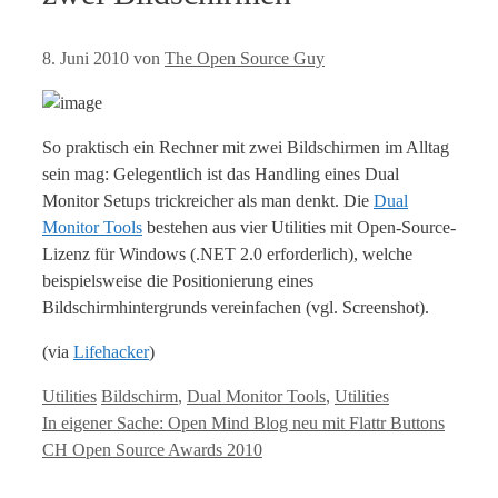
8. Juni 2010
von
The Open Source Guy
So praktisch ein Rechner mit zwei Bildschirmen im Alltag
sein mag: Gelegentlich ist das Handling eines Dual
Monitor Setups trickreicher als man denkt. Die
Dual
Monitor Tools
bestehen aus vier Utilities mit Open-Source-
Lizenz für Windows (.NET 2.0 erforderlich), welche
beispielsweise die Positionierung eines
Bildschirmhintergrunds vereinfachen (vgl. Screenshot).
(via
Lifehacker
)
Kategorien
Tags
Utilities
Bildschirm
,
Dual Monitor Tools
,
Utilities
In eigener Sache: Open Mind Blog neu mit Flattr Buttons
CH Open Source Awards 2010