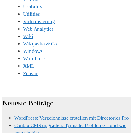
Usability
Utilities
Virtualisierung
Web Analytics
Wiki
Wikipedia & Co.
Windows
WordPress
XML
Zensur
Neueste Beiträge
WordPress: Verzeichnisse erstellen mit Directories Pro
Contao CMS upgraden: Typische Probleme – und wie
man sie löst