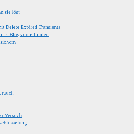
 sie löst
t Delete Expired Transients
ress-Blogs unterbinden
 sichern
brauch
er Versuch
schlüsselung