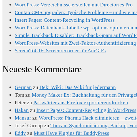
WordPress: Verzeichnisse erstellen mit Directories Pro
Contao CMS upgraden: Typische Probleme – und wie man
Insert Pages: Content-Recycling in WordPress
WordPress: Datenbank-Tabelle wp_options optimieren mi
Simple Trackback Disabler: Trackback-Spam auf WordP
WordPress-Websites mit Zwei-Faktor-Authentifizierung
ScreenToGIF: Screenrecorder für AniGIFs
Neueste Kommentare
German
zu
Deki Wiki: Das Wiki für jedermann
Tom
zu
Money Maker Ex: Buchhaltung für den Privatge
Peter
zu
Passwörter aus Firefox exportieren/drucken
Hakan
zu
Insert Pages: Content-Recycling in WordPress
Mansur
zu
WordPress: Pharma Hack eliminieren – zweit
Josef Carnap
zu
Toucan: Synchronisierung, Backup, Ver
Eddy
zu
Must Have Plugins für BuddyPress