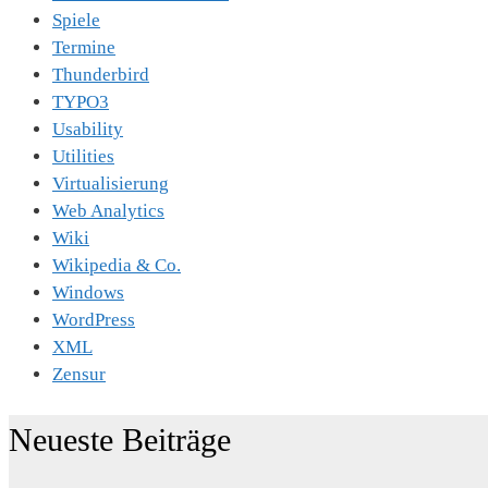
Spiele
Termine
Thunderbird
TYPO3
Usability
Utilities
Virtualisierung
Web Analytics
Wiki
Wikipedia & Co.
Windows
WordPress
XML
Zensur
Neueste Beiträge