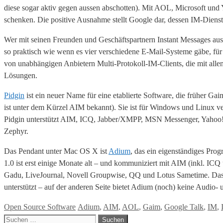
diese sogar aktiv gegen aussen abschotten). Mit AOL, Microsoft und Y
schenken. Die positive Ausnahme stellt Google dar, dessen IM-Dien
Wer mit seinen Freunden und Geschäftspartnern Instant Messages aust
so praktisch wie wenn es vier verschiedene E-Mail-Systeme gäbe, fü
von unabhängigen Anbietern Multi-Protokoll-IM-Clients, die mit alle
Lösungen.
Pidgin
ist ein neuer Name für eine etablierte Software, die früher G
ist unter dem Kürzel AIM bekannt). Sie ist für Windows und Linux ve
Pidgin unterstützt AIM, ICQ, Jabber/XMPP, MSN Messenger, Yaho
Zephyr.
Das Pendant unter Mac OS X ist
Adium
, das ein eigenständiges Prog
1.0 ist erst einige Monate alt – und kommuniziert mit AIM (inkl. I
Gadu, LiveJournal, Novell Groupwise, QQ und Lotus Sametime. Das 
unterstützt – auf der anderen Seite bietet Adium (noch) keine Audio-
Kategorien
Tags
Open Source Software
Adium
,
AIM
,
AOL
,
Gaim
,
Google Talk
,
IM
,
Suche