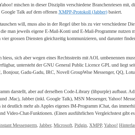
ahoo! mischen in dieser Disziplin verschiedene Branchenriesen mit, die
st Google Talk auf dem offenen
XMPP-Protokoll (Jabber)
basiert.
auschen will, muss also in der Regel über bis zu vier verschiedene Di
r die man jeweils eigene E-Mail-Konti und E-Mail-Programme nutzen mü
n vier grossen Diensten gleichzeitig kommunizieren, und darunter find
aim hiess, sich aber wegen eines Rechtsstreits mit AOL umbenennen mu
rfügbar, untersteht der GNU General Public Licence GPL und liegt seit
o!, Bonjour, Gadu-Gadu, IRC, Novell GroupWise Messenger, QQ, Lo
ramm darstellt, aber auf derselben Code-Library (libpurple) aufbaut. Ad
CQ und .Mac), Jabber (inkl. Google Talk), MSN Messenger, Yahoo! Messe
ist deutlich mehr als Apples eigenes IM-Programm iChat, das immerh
 und Video-Chat-Funktionen. (Einen ausführlichen Vergleichstest gibt es
Instant Messengerm
,
Jabber
,
Microsoft
,
Pidgin
,
XMPP
,
Yahoo!
Hinterl