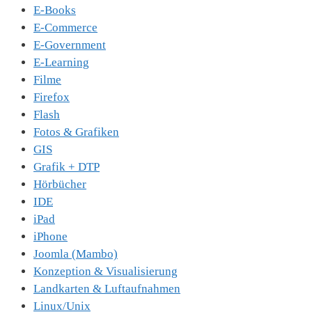
E-Books
E-Commerce
E-Government
E-Learning
Filme
Firefox
Flash
Fotos & Grafiken
GIS
Grafik + DTP
Hörbücher
IDE
iPad
iPhone
Joomla (Mambo)
Konzeption & Visualisierung
Landkarten & Luftaufnahmen
Linux/Unix