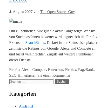
4. August 2007
von
The Open Source Guy
Um zu beurteilen, wie gut die aktuell angezeigte Website
von Suchmaschinen bewertet wird, eignet sich die Firefox
Extension
SearchStatus
. Diskret in der Statusleiste platziert
zeigt sie die Ratings von Google, Alexa und Compete an
und bietet vereinfachten Zugriff auf weitere Funktionen
dieser Dienste.
Kategorien
Tags
Firefox
Alexa
,
Compete
,
Extension
,
Firefox
,
PageRank
,
SEO
Hinterlassen Sie einen Kommentar
Suche
nach:
Kategorien
Android