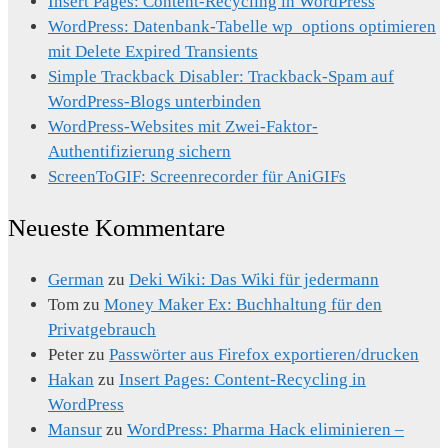
Insert Pages: Content-Recycling in WordPress
WordPress: Datenbank-Tabelle wp_options optimieren
mit Delete Expired Transients
Simple Trackback Disabler: Trackback-Spam auf
WordPress-Blogs unterbinden
WordPress-Websites mit Zwei-Faktor-
Authentifizierung sichern
ScreenToGIF: Screenrecorder für AniGIFs
Neueste Kommentare
German
zu
Deki Wiki: Das Wiki für jedermann
Tom
zu
Money Maker Ex: Buchhaltung für den
Privatgebrauch
Peter
zu
Passwörter aus Firefox exportieren/drucken
Hakan
zu
Insert Pages: Content-Recycling in
WordPress
Mansur
zu
WordPress: Pharma Hack eliminieren –