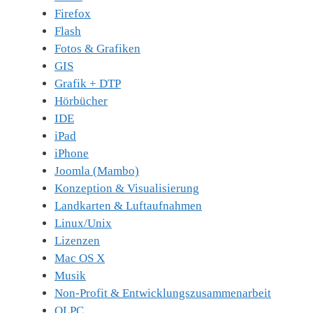
Firefox
Flash
Fotos & Grafiken
GIS
Grafik + DTP
Hörbücher
IDE
iPad
iPhone
Joomla (Mambo)
Konzeption & Visualisierung
Landkarten & Luftaufnahmen
Linux/Unix
Lizenzen
Mac OS X
Musik
Non-Profit & Entwicklungszusammenarbeit
OLPC