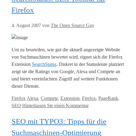
Firefox
4. August 2007
von
The Open Source Guy
Um zu beurteilen, wie gut die aktuell angezeigte Website
von Suchmaschinen bewertet wird, eignet sich die Firefox
Extension
SearchStatus
. Diskret in der Statusleiste platziert
zeigt sie die Ratings von Google, Alexa und Compete an
und bietet vereinfachten Zugriff auf weitere Funktionen
dieser Dienste.
Kategorien
Tags
Firefox
Alexa
,
Compete
,
Extension
,
Firefox
,
PageRank
,
SEO
Hinterlassen Sie einen Kommentar
SEO mit TYPO3: Tipps für die
Suchmaschinen-Optimierung