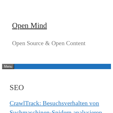
Springe
zum
Inhalt
Open Mind
Open Source & Open Content
Menu
SEO
CrawlTrack: Besuchsverhalten von
Suchmaschinen-Spidern analysieren