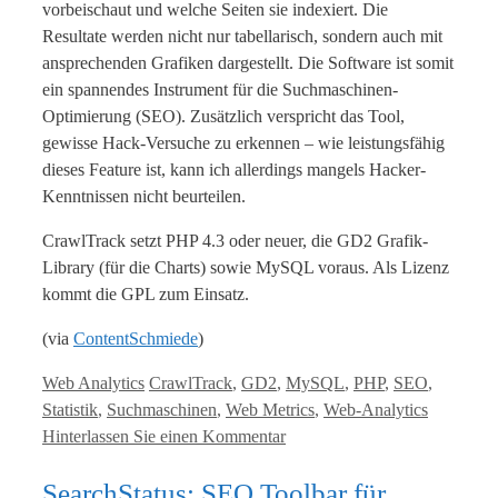
vorbeischaut und welche Seiten sie indexiert. Die
Resultate werden nicht nur tabellarisch, sondern auch mit
ansprechenden Grafiken dargestellt. Die Software ist somit
ein spannendes Instrument für die Suchmaschinen-
Optimierung (SEO). Zusätzlich verspricht das Tool,
gewisse Hack-Versuche zu erkennen – wie leistungsfähig
dieses Feature ist, kann ich allerdings mangels Hacker-
Kenntnissen nicht beurteilen.
CrawlTrack setzt PHP 4.3 oder neuer, die GD2 Grafik-
Library (für die Charts) sowie MySQL voraus. Als Lizenz
kommt die GPL zum Einsatz.
(via
ContentSchmiede
)
Kategorien
Tags
Web Analytics
CrawlTrack
,
GD2
,
MySQL
,
PHP
,
SEO
,
Statistik
,
Suchmaschinen
,
Web Metrics
,
Web-Analytics
Hinterlassen Sie einen Kommentar
SearchStatus: SEO Toolbar für