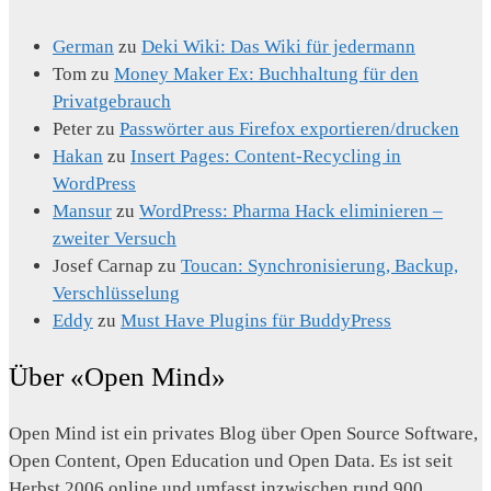
German
zu
Deki Wiki: Das Wiki für jedermann
Tom
zu
Money Maker Ex: Buchhaltung für den
Privatgebrauch
Peter
zu
Passwörter aus Firefox exportieren/drucken
Hakan
zu
Insert Pages: Content-Recycling in
WordPress
Mansur
zu
WordPress: Pharma Hack eliminieren –
zweiter Versuch
Josef Carnap
zu
Toucan: Synchronisierung, Backup,
Verschlüsselung
Eddy
zu
Must Have Plugins für BuddyPress
Über «Open Mind»
Open Mind ist ein privates Blog über Open Source Software,
Open Content, Open Education und Open Data. Es ist seit
Herbst 2006 online und umfasst inzwischen rund 900