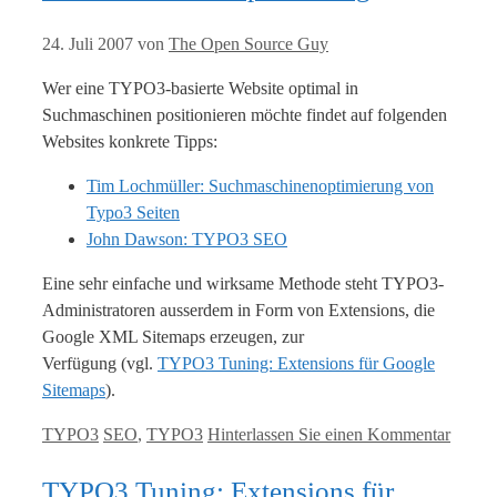
24. Juli 2007
von
The Open Source Guy
Wer eine TYPO3-basierte Website optimal in
Suchmaschinen positionieren möchte findet auf folgenden
Websites konkrete Tipps:
Tim Lochmüller: Suchmaschinenoptimierung von
Typo3 Seiten
John Dawson: TYPO3 SEO
Eine sehr einfache und wirksame Methode steht TYPO3-
Administratoren ausserdem in Form von Extensions, die
Google XML Sitemaps erzeugen, zur
Verfügung (vgl.
TYPO3 Tuning: Extensions für Google
Sitemaps
).
Kategorien
Tags
TYPO3
SEO
,
TYPO3
Hinterlassen Sie einen Kommentar
TYPO3 Tuning: Extensions für