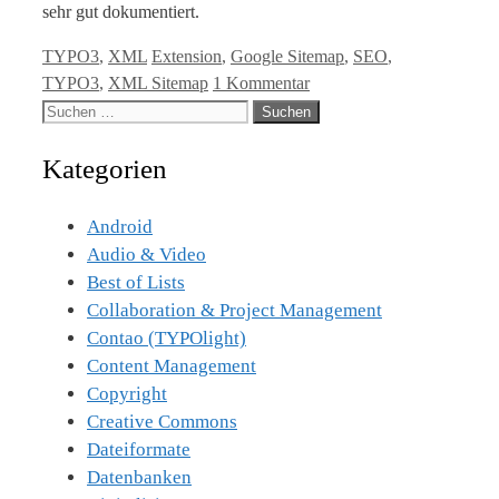
sehr gut dokumentiert.
Kategorien
Tags
TYPO3
,
XML
Extension
,
Google Sitemap
,
SEO
,
TYPO3
,
XML Sitemap
1 Kommentar
Suche
nach:
Kategorien
Android
Audio & Video
Best of Lists
Collaboration & Project Management
Contao (TYPOlight)
Content Management
Copyright
Creative Commons
Dateiformate
Datenbanken