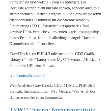
vorbeischaut und welche Seiten sie indexiert. Die
Resultate werden nicht nur tabellarisch, sondern auch mit
ansprechenden Grafiken dargestellt. Die Software ist somit
ein spannendes Instrument für die Suchmaschinen-
Optimierung (SEO). Zusätzlich verspricht das Tool,
gewisse Hack-Versuche zu erkennen – wie leistungsfähig
dieses Feature ist, kann ich allerdings mangels Hacker-
Kenntnissen nicht beurteilen.
CrawlTrack setzt PHP 4.3 oder neuer, die GD2 Grafik-
Library (für die Charts) sowie MySQL voraus. Als Lizenz
kommt die GPL zum Einsatz.
(via
ContentSchmiede
)
Kategorien
Tags
Web Analytics
CrawlTrack
,
GD2
,
MySQL
,
PHP
,
SEO
,
Statistik
,
Suchmaschinen
,
Web Metrics
,
Web-Analytics
Hinterlassen Sie einen Kommentar
TYPO3 Tuning: Nutzungsstatistik