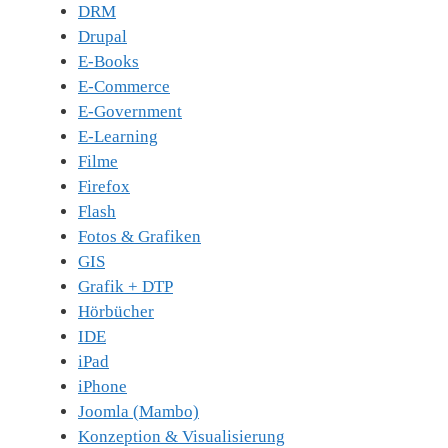
DRM
Drupal
E-Books
E-Commerce
E-Government
E-Learning
Filme
Firefox
Flash
Fotos & Grafiken
GIS
Grafik + DTP
Hörbücher
IDE
iPad
iPhone
Joomla (Mambo)
Konzeption & Visualisierung