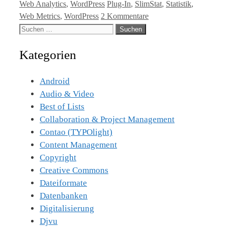
Kategorien
Tags
Web Analytics
,
WordPress
Plug-In
,
SlimStat
,
Statistik
,
Web Metrics
,
WordPress
2 Kommentare
Suche
nach:
Kategorien
Android
Audio & Video
Best of Lists
Collaboration & Project Management
Contao (TYPOlight)
Content Management
Copyright
Creative Commons
Dateiformate
Datenbanken
Digitalisierung
Djvu