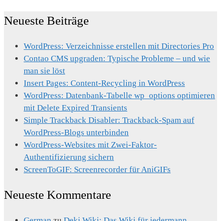
Neueste Beiträge
WordPress: Verzeichnisse erstellen mit Directories Pro
Contao CMS upgraden: Typische Probleme – und wie
man sie löst
Insert Pages: Content-Recycling in WordPress
WordPress: Datenbank-Tabelle wp_options optimieren
mit Delete Expired Transients
Simple Trackback Disabler: Trackback-Spam auf
WordPress-Blogs unterbinden
WordPress-Websites mit Zwei-Faktor-
Authentifizierung sichern
ScreenToGIF: Screenrecorder für AniGIFs
Neueste Kommentare
German
zu
Deki Wiki: Das Wiki für jedermann