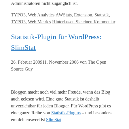
Administratoren nicht zugänglich ist.
Kategorien
Tags
TYPO3
,
Web Analytics
AWStats
,
Extension
,
Statistik
,
TYPO3
,
Web Metrics
Hinterlassen Sie einen Kommentar
Statistik-Plugin für WordPress:
SlimStat
26. Februar 2009
11. November 2006
von
The Open
Source Guy
Bloggen macht noch viel mehr Freude, wenn das Blog
auch gelesen wird. Eine gute Statistik ist deshalb
unverzichtbar für jeden Blogger. Für WordPress gibt es
eine ganze Reihe von
Statistik-Plugins
– und besonders
empfehlenswert ist
SlimStat
.