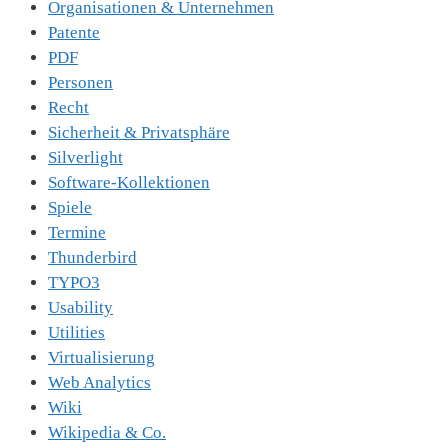
Organisationen & Unternehmen
Patente
PDF
Personen
Recht
Sicherheit & Privatsphäre
Silverlight
Software-Kollektionen
Spiele
Termine
Thunderbird
TYPO3
Usability
Utilities
Virtualisierung
Web Analytics
Wiki
Wikipedia & Co.