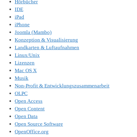
Hörbücher
IDE
iPad
iPhone
Joomla (Mambo)
Konzeption & Visualisierung
Landkarten & Luftaufnahmen
Linux/Unix
Lizenzen
Mac OS X
Musik
Non-Profit & Entwicklungszusammenarbeit
OLPC
Open Access
Open Content
Open Data
Open Source Software
OpenOffice.org