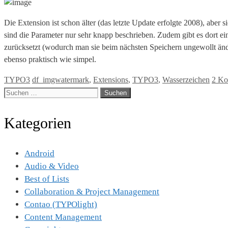
Die Extension ist schon älter (das letzte Update erfolgte 2008), aber
sind die Parameter nur sehr knapp beschrieben. Zudem gibt es dort e
zurücksetzt (wodurch man sie beim nächsten Speichern ungewollt ände
ebenso praktisch wie simpel.
Kategorien
Tags
TYPO3
df_imgwatermark
,
Extensions
,
TYPO3
,
Wasserzeichen
2 Ko
Suche
nach:
Kategorien
Android
Audio & Video
Best of Lists
Collaboration & Project Management
Contao (TYPOlight)
Content Management