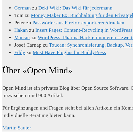
German
zu
Deki Wiki: Das Wiki für jedermann
Tom
zu
Money Maker Ex: Buchhaltung für den Privatge
Peter
zu
Passwörter aus Firefox exportieren/drucken
Hakan
zu
Insert Pages: Content-Recycling in WordPress
Mansur
zu
WordPress: Pharma Hack eliminieren – zweit
Josef Carnap
zu
Toucan: Synchronisierung, Backup, Ver
Eddy
zu
Must Have Plugins für BuddyPress
Über «Open Mind»
Open Mind ist ein privates Blog über Open Source Software, 
inzwischen rund 900 Artikel.
Für Ergänzungen und Fragen steht bei allen Artikeln ein Komm
individuelle Beratung bieten kann.
Martin Sauter