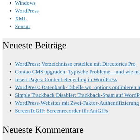
Windows
WordPress
XML
Zensur
Neueste Beiträge
WordPress: Verzeichnisse erstellen mit Directories Pro
Contao CMS upgraden: Typische Probleme – und wie man
Insert Pages: Content-Recycling in WordPress
WordPress: Datenbank-Tabelle wp_options optimieren mi
Simple Trackback Disabler: Trackback-Spam auf WordP
WordPress-Websites mit Zwei-Faktor-Authentifizierung
ScreenToGIF: Screenrecorder für AniGIFs
Neueste Kommentare