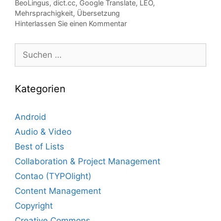
Tags
BeoLingus
,
dict.cc
,
Google Translate
,
LEO
,
Mehrsprachigkeit
,
Übersetzung
Hinterlassen Sie einen Kommentar
Suche
nach:
Kategorien
Android
Audio & Video
Best of Lists
Collaboration & Project Management
Contao (TYPOlight)
Content Management
Copyright
Creative Commons