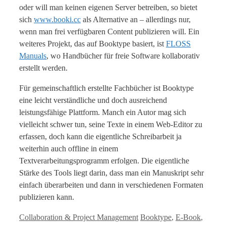
oder will man keinen eigenen Server betreiben, so bietet
sich
www.booki.cc
als Alternative an – allerdings nur,
wenn man frei verfügbaren Content publizieren will. Ein
weiteres Projekt, das auf Booktype basiert, ist
FLOSS
Manuals
, wo Handbücher für freie Software kollaborativ
erstellt werden.
Für gemeinschaftlich erstellte Fachbücher ist Booktype
eine leicht verständliche und doch ausreichend
leistungsfähige Plattform. Manch ein Autor mag sich
vielleicht schwer tun, seine Texte in einem Web-Editor zu
erfassen, doch kann die eigentliche Schreibarbeit ja
weiterhin auch offline in einem
Textverarbeitungsprogramm erfolgen. Die eigentliche
Stärke des Tools liegt darin, dass man ein Manuskript sehr
einfach überarbeiten und dann in verschiedenen Formaten
publizieren kann.
Kategorien
Tags
Collaboration & Project Management
Booktype
,
E-Book
,