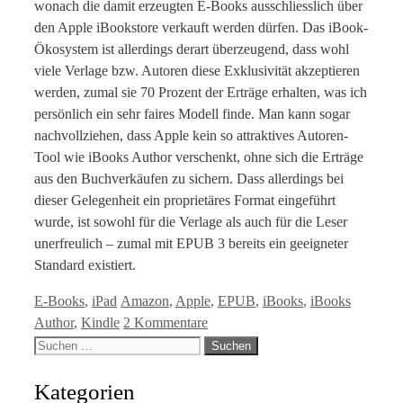
wonach die damit erzeugten E-Books ausschliesslich über
den Apple iBookstore verkauft werden dürfen. Das iBook-
Ökosystem ist allerdings derart überzeugend, dass wohl
viele Verlage bzw. Autoren diese Exklusivität akzeptieren
werden, zumal sie 70 Prozent der Erträge erhalten, was ich
persönlich ein sehr faires Modell finde. Man kann sogar
nachvollziehen, dass Apple kein so attraktives Autoren-
Tool wie iBooks Author verschenkt, ohne sich die Erträge
aus den Buchverkäufen zu sichern. Dass allerdings bei
dieser Gelegenheit ein proprietäres Format eingeführt
wurde, ist sowohl für die Verlage als auch für die Leser
unerfreulich – zumal mit EPUB 3 bereits ein geeigneter
Standard existiert.
Kategorien
Tags
E-Books
,
iPad
Amazon
,
Apple
,
EPUB
,
iBooks
,
iBooks
Author
,
Kindle
2 Kommentare
Suche
nach:
Kategorien