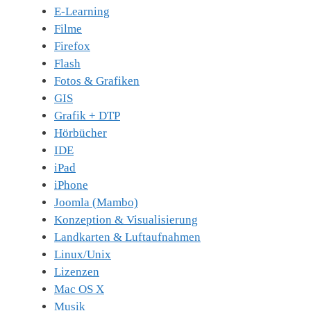
E-Learning
Filme
Firefox
Flash
Fotos & Grafiken
GIS
Grafik + DTP
Hörbücher
IDE
iPad
iPhone
Joomla (Mambo)
Konzeption & Visualisierung
Landkarten & Luftaufnahmen
Linux/Unix
Lizenzen
Mac OS X
Musik