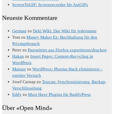
ScreenToGIF: Screenrecorder für AniGIFs
Neueste Kommentare
German
zu
Deki Wiki: Das Wiki für jedermann
Tom
zu
Money Maker Ex: Buchhaltung für den
Privatgebrauch
Peter
zu
Passwörter aus Firefox exportieren/drucken
Hakan
zu
Insert Pages: Content-Recycling in
WordPress
Mansur
zu
WordPress: Pharma Hack eliminieren –
zweiter Versuch
Josef Carnap
zu
Toucan: Synchronisierung, Backup,
Verschlüsselung
Eddy
zu
Must Have Plugins für BuddyPress
Über «Open Mind»