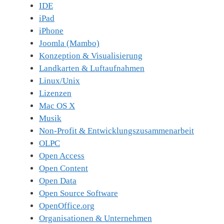
IDE
iPad
iPhone
Joomla (Mambo)
Konzeption & Visualisierung
Landkarten & Luftaufnahmen
Linux/Unix
Lizenzen
Mac OS X
Musik
Non-Profit & Entwicklungszusammenarbeit
OLPC
Open Access
Open Content
Open Data
Open Source Software
OpenOffice.org
Organisationen & Unternehmen