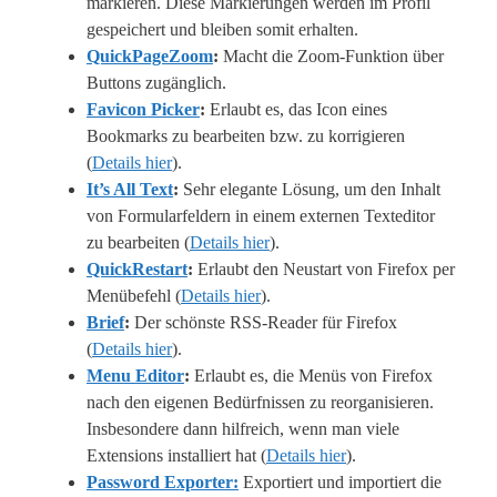
markieren. Diese Markierungen werden im Profil
gespeichert und bleiben somit erhalten.
QuickPageZoom
:
Macht die Zoom-Funktion über
Buttons zugänglich.
Favicon Picker
:
Erlaubt es, das Icon eines
Bookmarks zu bearbeiten bzw. zu korrigieren
(
Details hier
).
It’s All Text
:
Sehr elegante Lösung, um den Inhalt
von Formularfeldern in einem externen Texteditor
zu bearbeiten (
Details hier
).
QuickRestart
:
Erlaubt den Neustart von Firefox per
Menübefehl (
Details hier
).
Brief
:
Der schönste RSS-Reader für Firefox
(
Details hier
).
Menu Editor
:
Erlaubt es, die Menüs von Firefox
nach den eigenen Bedürfnissen zu reorganisieren.
Insbesondere dann hilfreich, wenn man viele
Extensions installiert hat (
Details hier
).
Password Exporter:
Exportiert und importiert die