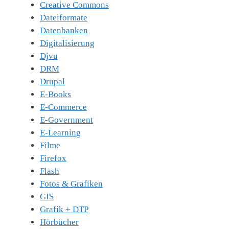
Creative Commons
Dateiformate
Datenbanken
Digitalisierung
Djvu
DRM
Drupal
E-Books
E-Commerce
E-Government
E-Learning
Filme
Firefox
Flash
Fotos & Grafiken
GIS
Grafik + DTP
Hörbücher