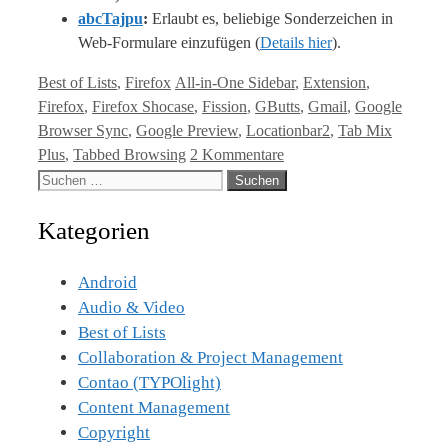
abcTajpu
:
Erlaubt es, beliebige Sonderzeichen in
Web-Formulare einzufügen (
Details hier
).
Kategorien
Tags
Best of Lists
,
Firefox
All-in-One Sidebar
,
Extension
,
Firefox
,
Firefox Shocase
,
Fission
,
GButts
,
Gmail
,
Google
Browser Sync
,
Google Preview
,
Locationbar2
,
Tab Mix
Plus
,
Tabbed Browsing
2 Kommentare
Suche
nach:
Kategorien
Android
Audio & Video
Best of Lists
Collaboration & Project Management
Contao (TYPOlight)
Content Management
Copyright