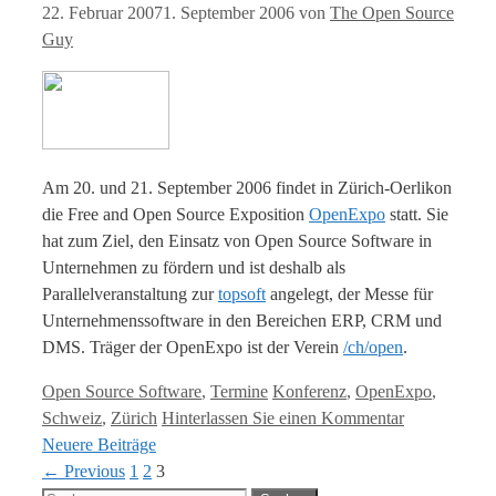
22. Februar 2007
1. September 2006
von
The Open Source
Guy
Am 20. und 21. September 2006 findet in Zürich-Oerlikon
die Free and Open Source Exposition
OpenExpo
statt. Sie
hat zum Ziel, den Einsatz von Open Source Software in
Unternehmen zu fördern und ist deshalb als
Parallelveranstaltung zur
topsoft
angelegt, der Messe für
Unternehmenssoftware in den Bereichen ERP, CRM und
DMS. Träger der OpenExpo ist der Verein
/ch/open
.
Kategorien
Tags
Open Source Software
,
Termine
Konferenz
,
OpenExpo
,
Schweiz
,
Zürich
Hinterlassen Sie einen Kommentar
Neuere Beiträge
Page
Page
Page
←
Previous
1
2
3