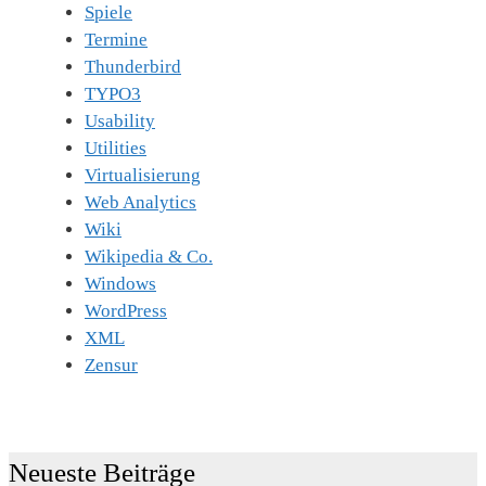
Spiele
Termine
Thunderbird
TYPO3
Usability
Utilities
Virtualisierung
Web Analytics
Wiki
Wikipedia & Co.
Windows
WordPress
XML
Zensur
Neueste Beiträge