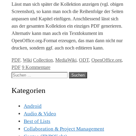
Lässt man sich später die Kollektion anzeigen (vgl. obigen
Screenshot), so kann man noch die Reihenfolge der Seiten
anpassen und Kapitel einfügen. Anschliessend lässt sich
aus der gesamten Kollektion ein einziges PDF generieren.
Alternativ kann man auch ein Textdokument im
OpenOffice.org-Format erzeugen, das man dann nicht nur
drucken, sondern ggf. auch noch editieren kann.
Kategorien
Tags
PDF
,
Wiki
Collection
,
MediaWiki
,
ODT
,
OpenOffice.org
,
PDF
9 Kommentare
Suche
nach:
Kategorien
Android
Audio & Video
Best of Lists
Collaboration & Project Management