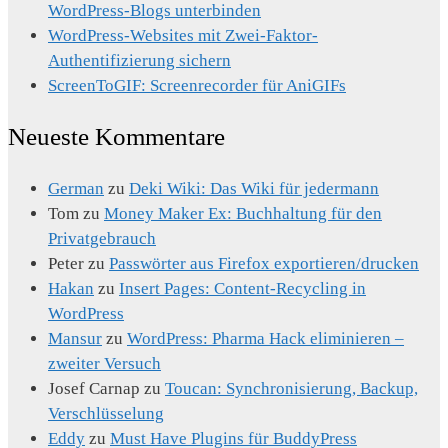
WordPress-Blogs unterbinden
WordPress-Websites mit Zwei-Faktor-
Authentifizierung sichern
ScreenToGIF: Screenrecorder für AniGIFs
Neueste Kommentare
German
zu
Deki Wiki: Das Wiki für jedermann
Tom
zu
Money Maker Ex: Buchhaltung für den
Privatgebrauch
Peter
zu
Passwörter aus Firefox exportieren/drucken
Hakan
zu
Insert Pages: Content-Recycling in
WordPress
Mansur
zu
WordPress: Pharma Hack eliminieren –
zweiter Versuch
Josef Carnap
zu
Toucan: Synchronisierung, Backup,
Verschlüsselung
Eddy
zu
Must Have Plugins für BuddyPress