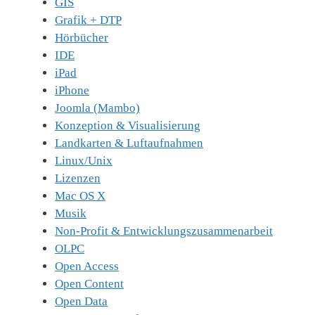
GIS
Grafik + DTP
Hörbücher
IDE
iPad
iPhone
Joomla (Mambo)
Konzeption & Visualisierung
Landkarten & Luftaufnahmen
Linux/Unix
Lizenzen
Mac OS X
Musik
Non-Profit & Entwicklungszusammenarbeit
OLPC
Open Access
Open Content
Open Data