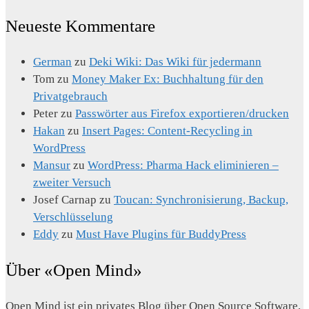
Neueste Kommentare
German
zu
Deki Wiki: Das Wiki für jedermann
Tom
zu
Money Maker Ex: Buchhaltung für den
Privatgebrauch
Peter
zu
Passwörter aus Firefox exportieren/drucken
Hakan
zu
Insert Pages: Content-Recycling in
WordPress
Mansur
zu
WordPress: Pharma Hack eliminieren –
zweiter Versuch
Josef Carnap
zu
Toucan: Synchronisierung, Backup,
Verschlüsselung
Eddy
zu
Must Have Plugins für BuddyPress
Über «Open Mind»
Open Mind ist ein privates Blog über Open Source Software,