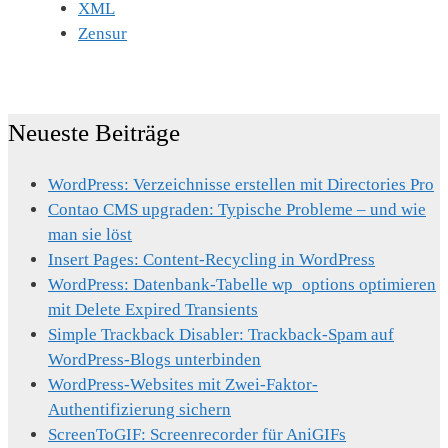
XML
Zensur
Neueste Beiträge
WordPress: Verzeichnisse erstellen mit Directories Pro
Contao CMS upgraden: Typische Probleme – und wie
man sie löst
Insert Pages: Content-Recycling in WordPress
WordPress: Datenbank-Tabelle wp_options optimieren
mit Delete Expired Transients
Simple Trackback Disabler: Trackback-Spam auf
WordPress-Blogs unterbinden
WordPress-Websites mit Zwei-Faktor-
Authentifizierung sichern
ScreenToGIF: Screenrecorder für AniGIFs