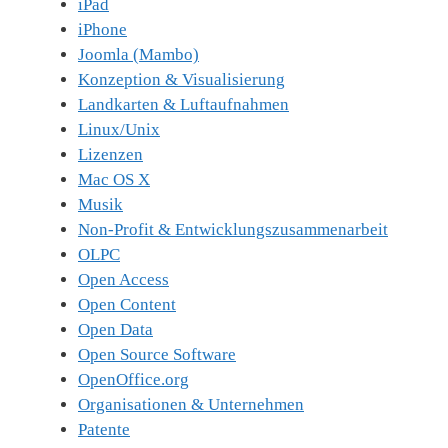
iPad
iPhone
Joomla (Mambo)
Konzeption & Visualisierung
Landkarten & Luftaufnahmen
Linux/Unix
Lizenzen
Mac OS X
Musik
Non-Profit & Entwicklungszusammenarbeit
OLPC
Open Access
Open Content
Open Data
Open Source Software
OpenOffice.org
Organisationen & Unternehmen
Patente