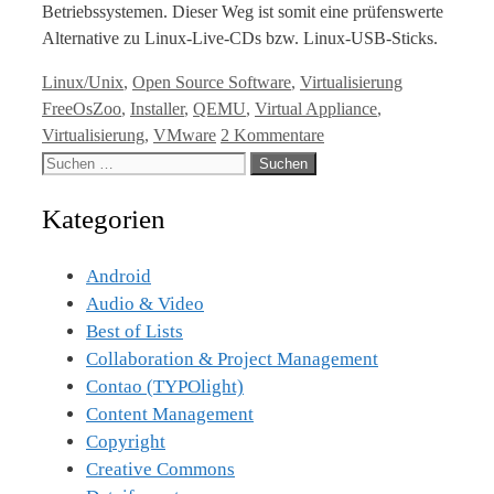
Betriebssystemen. Dieser Weg ist somit eine prüfenswerte
Alternative zu Linux-Live-CDs bzw. Linux-USB-Sticks.
Kategorien
Tags
Linux/Unix
,
Open Source Software
,
Virtualisierung
FreeOsZoo
,
Installer
,
QEMU
,
Virtual Appliance
,
Virtualisierung
,
VMware
2 Kommentare
Suche
nach:
Kategorien
Android
Audio & Video
Best of Lists
Collaboration & Project Management
Contao (TYPOlight)
Content Management
Copyright
Creative Commons