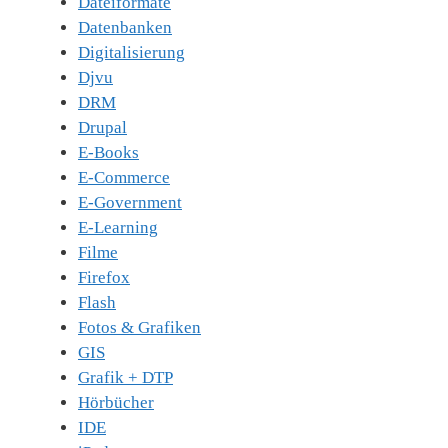
Dateiformate
Datenbanken
Digitalisierung
Djvu
DRM
Drupal
E-Books
E-Commerce
E-Government
E-Learning
Filme
Firefox
Flash
Fotos & Grafiken
GIS
Grafik + DTP
Hörbücher
IDE