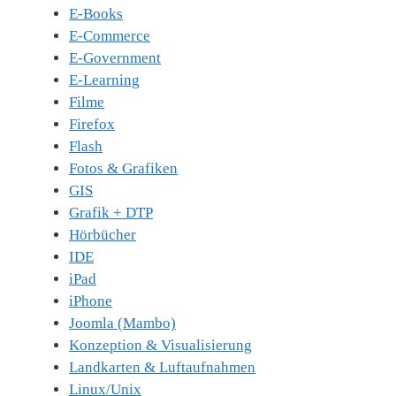
E-Books
E-Commerce
E-Government
E-Learning
Filme
Firefox
Flash
Fotos & Grafiken
GIS
Grafik + DTP
Hörbücher
IDE
iPad
iPhone
Joomla (Mambo)
Konzeption & Visualisierung
Landkarten & Luftaufnahmen
Linux/Unix