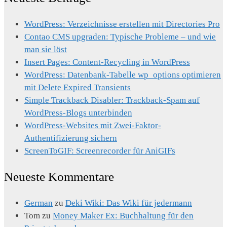
WordPress: Verzeichnisse erstellen mit Directories Pro
Contao CMS upgraden: Typische Probleme – und wie
man sie löst
Insert Pages: Content-Recycling in WordPress
WordPress: Datenbank-Tabelle wp_options optimieren
mit Delete Expired Transients
Simple Trackback Disabler: Trackback-Spam auf
WordPress-Blogs unterbinden
WordPress-Websites mit Zwei-Faktor-
Authentifizierung sichern
ScreenToGIF: Screenrecorder für AniGIFs
Neueste Kommentare
German
zu
Deki Wiki: Das Wiki für jedermann
Tom
zu
Money Maker Ex: Buchhaltung für den