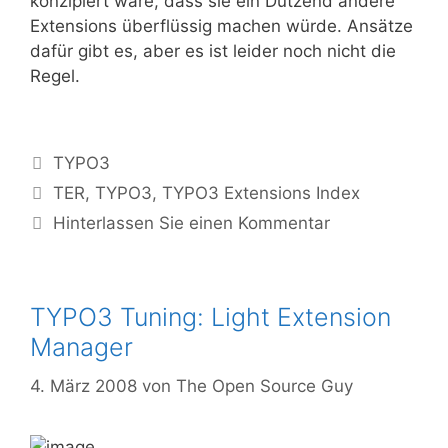
konzipiert wäre, dass sie ein Dutzend andere
Extensions überflüssig machen würde. Ansätze
dafür gibt es, aber es ist leider noch nicht die
Regel.
Kategorien
TYPO3
Tags
TER
,
TYPO3
,
TYPO3 Extensions Index
Hinterlassen Sie einen Kommentar
TYPO3 Tuning: Light Extension
Manager
4. März 2008
von
The Open Source Guy