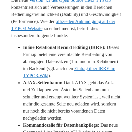
Die neue
Version 4.1 des Open Source CMS TYPO3
konzentriert sich auf Verbesserungen in den Bereichen
Bedienungsfreundlichkeit (Usability) und Geschwindigkeit
(Performance). Wie der
offiziellen Ankündigung auf der
TYPO3-Website
zu entnehmen ist, betrifft dies
insbesondere folgende Punkte:
Inline Relational Record Editing (IRRE):
Dieses
Prinzip bietet eine vereinfachte Bearbeitung von
abhängigen Datensätzen (1:n- und m:n-Relationen)
im Backend (vgl. auch den
Eintrag über IRRE im
TYPO3-Wiki
).
AJAX-Seitenbaum:
Dank AJAX geht das Auf-
und Zuklappen von Ästen im Seitenbaum nun
schneller und erzeugt weniger Systemlast, weil nicht
mehr die gesamte Seite neu geladen wird, sondern
nur noch die nicht bereits vorandenen Daten
nachgeladen werden.
Kommandozeile für Datenbankpflege:
Das neue