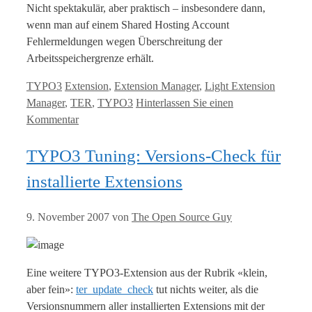
Nicht spektakulär, aber praktisch – insbesondere dann,
wenn man auf einem Shared Hosting Account
Fehlermeldungen wegen Überschreitung der
Arbeitsspeichergrenze erhält.
Kategorien
Tags
TYPO3
Extension
,
Extension Manager
,
Light Extension
Manager
,
TER
,
TYPO3
Hinterlassen Sie einen
Kommentar
TYPO3 Tuning: Versions-Check für
installierte Extensions
9. November 2007
von
The Open Source Guy
Eine weitere TYPO3-Extension aus der Rubrik «klein,
aber fein»:
ter_update_check
tut nichts weiter, als die
Versionsnummern aller installierten Extensions mit der