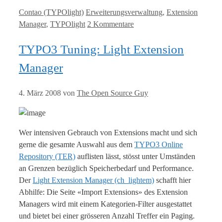
Kategorien
Tags
Contao (TYPOlight)
Erweiterungsverwaltung
,
Extension
Manager
,
TYPOlight
2 Kommentare
TYPO3 Tuning: Light Extension
Manager
4. März 2008
von
The Open Source Guy
Wer intensiven Gebrauch von Extensions macht und sich
gerne die gesamte Auswahl aus dem
TYPO3 Online
Repository (TER)
auflisten lässt, stösst unter Umständen
an Grenzen bezüglich Speicherbedarf und Performance.
Der
Light Extension Manager (ch_lightem)
schafft hier
Abhilfe: Die Seite «Import Extensions» des Extension
Managers wird mit einem Kategorien-Filter ausgestattet
und bietet bei einer grösseren Anzahl Treffer ein Paging.