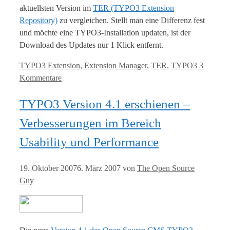
aktuellsten Version im
TER (TYPO3 Extension
Repository)
zu vergleichen. Stellt man eine Differenz fest
und möchte eine TYPO3-Installation updaten, ist der
Download des Updates nur 1 Klick entfernt.
Kategorien
Tags
TYPO3
Extension
,
Extension Manager
,
TER
,
TYPO3
3
Kommentare
TYPO3 Version 4.1 erschienen –
Verbesserungen im Bereich
Usability und Performance
19. Oktober 2007
6. März 2007
von
The Open Source
Guy