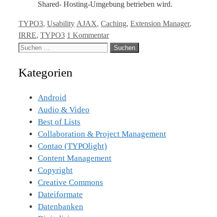
Shared- Hosting-Umgebung betrieben wird.
Kategorien
Tags
TYPO3
,
Usability
AJAX
,
Caching
,
Extension Manager
,
IRRE
,
TYPO3
1 Kommentar
Suche
nach:
Kategorien
Android
Audio & Video
Best of Lists
Collaboration & Project Management
Contao (TYPOlight)
Content Management
Copyright
Creative Commons
Dateiformate
Datenbanken