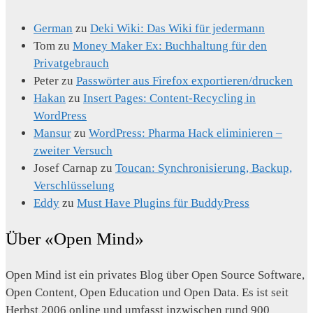
German
zu
Deki Wiki: Das Wiki für jedermann
Tom
zu
Money Maker Ex: Buchhaltung für den
Privatgebrauch
Peter
zu
Passwörter aus Firefox exportieren/drucken
Hakan
zu
Insert Pages: Content-Recycling in
WordPress
Mansur
zu
WordPress: Pharma Hack eliminieren –
zweiter Versuch
Josef Carnap
zu
Toucan: Synchronisierung, Backup,
Verschlüsselung
Eddy
zu
Must Have Plugins für BuddyPress
Über «Open Mind»
Open Mind ist ein privates Blog über Open Source Software,
Open Content, Open Education und Open Data. Es ist seit
Herbst 2006 online und umfasst inzwischen rund 900