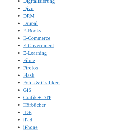
Digitalisierung
Djvu
DRM
Drupal
E-Books
E-Commerce
E-Government
E-Learning
Filme
Firefox
Flash
Fotos & Grafiken
GIS
Grafik + DTP
Hörbücher
IDE
iPad
iPhone