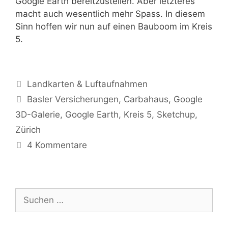
Google Earth bereitzustellen. Aber letzteres
macht auch wesentlich mehr Spass. In diesem
Sinn hoffen wir nun auf einen Bauboom im Kreis
5.
Kategorien
Landkarten & Luftaufnahmen
Tags
Basler Versicherungen
,
Carbahaus
,
Google
3D-Galerie
,
Google Earth
,
Kreis 5
,
Sketchup
,
Zürich
4 Kommentare
Suche
nach: