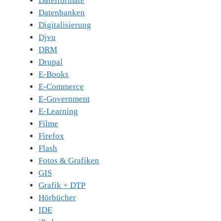
Dateiformate
Datenbanken
Digitalisierung
Djvu
DRM
Drupal
E-Books
E-Commerce
E-Government
E-Learning
Filme
Firefox
Flash
Fotos & Grafiken
GIS
Grafik + DTP
Hörbücher
IDE