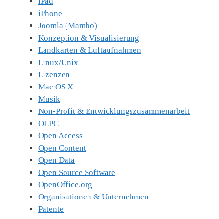
iPad
iPhone
Joomla (Mambo)
Konzeption & Visualisierung
Landkarten & Luftaufnahmen
Linux/Unix
Lizenzen
Mac OS X
Musik
Non-Profit & Entwicklungszusammenarbeit
OLPC
Open Access
Open Content
Open Data
Open Source Software
OpenOffice.org
Organisationen & Unternehmen
Patente