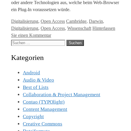
oder andere Technologien aus, welche beim Web-Browser
ein Plug-In voraussetzen würde.
Kategorien
Tags
Digitalisierung
,
Open Access
Cambridge
,
Darwin
,
Digitalisierung
,
Open Access
,
Wissenschaft
Hinterlassen
Sie einen Kommentar
Suche
nach:
Kategorien
Android
Audio & Video
Best of Lists
Collaboration & Project Management
Contao (TYPOlight)
Content Management
Copyright
Creative Commons