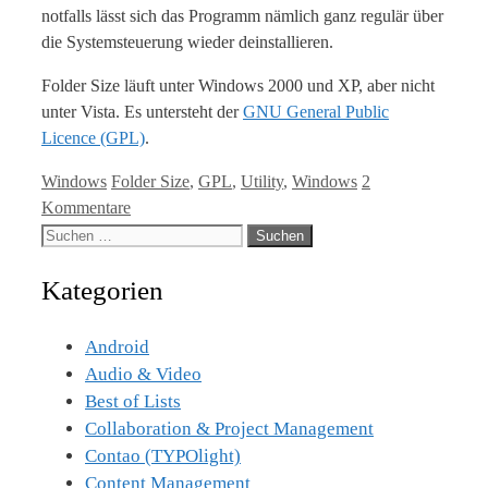
notfalls lässt sich das Programm nämlich ganz regulär über
die Systemsteuerung wieder deinstallieren.
Folder Size läuft unter Windows 2000 und XP, aber nicht
unter Vista. Es untersteht der
GNU General Public
Licence (GPL)
.
Kategorien
Tags
Windows
Folder Size
,
GPL
,
Utility
,
Windows
2
Kommentare
Suche
nach:
Kategorien
Android
Audio & Video
Best of Lists
Collaboration & Project Management
Contao (TYPOlight)
Content Management