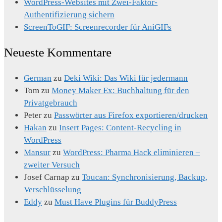
WordPress-Websites mit Zwei-Faktor-
Authentifizierung sichern
ScreenToGIF: Screenrecorder für AniGIFs
Neueste Kommentare
German
zu
Deki Wiki: Das Wiki für jedermann
Tom
zu
Money Maker Ex: Buchhaltung für den
Privatgebrauch
Peter
zu
Passwörter aus Firefox exportieren/drucken
Hakan
zu
Insert Pages: Content-Recycling in
WordPress
Mansur
zu
WordPress: Pharma Hack eliminieren –
zweiter Versuch
Josef Carnap
zu
Toucan: Synchronisierung, Backup,
Verschlüsselung
Eddy
zu
Must Have Plugins für BuddyPress