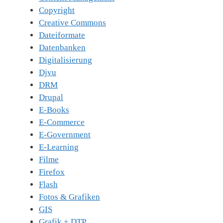
Copyright
Creative Commons
Dateiformate
Datenbanken
Digitalisierung
Djvu
DRM
Drupal
E-Books
E-Commerce
E-Government
E-Learning
Filme
Firefox
Flash
Fotos & Grafiken
GIS
Grafik + DTP