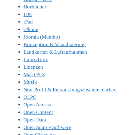
Hörbücher
IDE
iPad
iPhone
Joomla (Mambo)
Konzeption & Visualisierung
Landkarten & Luftaufnahmen
Linux/Unix
Lizenzen
Mac OS X
Musik
Non-Profit & Entwicklungszusammenarbeit
OLPC
Open Access
Open Content
Open Data
Open Source Software
OpenOffice.org