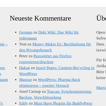
Neueste Kommentare
Üb
German
zu
Deki Wiki: Das Wiki für
Open 
jedermann
Softw
eme –
Tom
zu
Money Maker Ex: Buchhaltung für
Data.
den Privatgebrauch
inzwi
Peter
zu
Passwörter aus Firefox
Für E
exportieren/drucken
Artik
ons
Hakan
zu
Insert Pages: Content-Recycling in
Bitte
s
WordPress
keine
-Spam
Mansur
zu
WordPress: Pharma Hack
eliminieren – zweiter Versuch
Marti
Josef Carnap
zu
Toucan: Synchronisierung,
Backup, Verschlüsselung
Fs
Eddy
zu
Must Have Plugins für BuddyPress