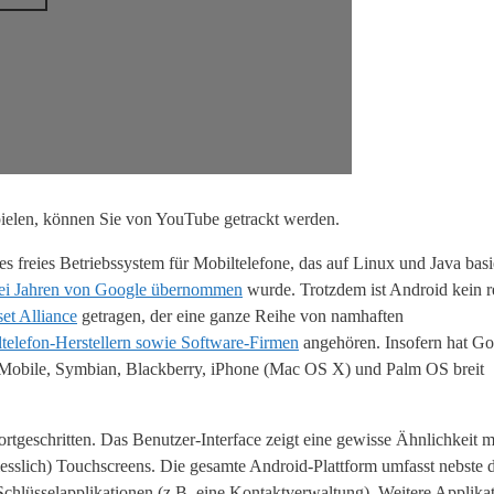
ielen, können Sie von YouTube getrackt werden.
es freies Betriebssystem für Mobiltelefone, das auf Linux und Java basi
ei Jahren von Google übernommen
wurde. Trotzdem ist Android kein r
t Alliance
getragen, der eine ganze Reihe von namhaften
elefon-Herstellern sowie Software-Firmen
angehören. Insofern hat Go
Mobile, Symbian, Blackberry, iPhone (Mac OS X) und Palm OS breit
ortgeschritten. Das Benutzer-Interface zeigt eine gewisse Ähnlichkeit 
hliesslich) Touchscreens. Die gesamte Android-Plattform umfasst nebste
chlüsselapplikationen (z.B. eine Kontaktverwaltung). Weitere Applika