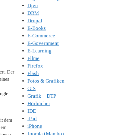
Djvu
DRM
Drupal
E-Books
E-Commerce
E-Government
E-Learning
Filme
Firefox
ert. Der
Flash
eines
Fotos & Grafiken
GIS
ogle
Grafik + DTP
Hörbücher
IDE
iPad
mit dem
iPhone
 dem
Joomla (Mambo)
tionen