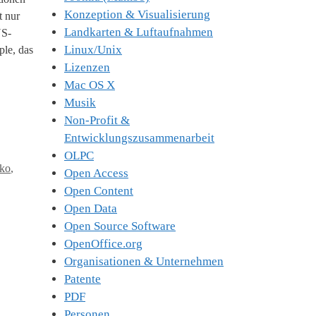
Konzeption & Visualisierung
t nur
Landkarten & Luftaufnahmen
US-
Linux/Unix
ple, das
Lizenzen
Mac OS X
Musik
Non-Profit &
Entwicklungszusammenarbeit
OLPC
ko
,
Open Access
Open Content
Open Data
Open Source Software
OpenOffice.org
Organisationen & Unternehmen
Patente
PDF
Personen