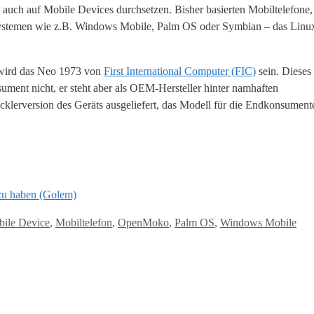
auch auf Mobile Devices durchsetzen. Bisher basierten Mobiltelefone,
ystemen wie z.B. Windows Mobile, Palm OS oder Symbian – das Linu
 wird das Neo 1973 von
First International Computer (FIC)
sein. Dieses
ent nicht, er steht aber als OEM-Hersteller hinter namhaften
klerversion des Geräts ausgeliefert, das Modell für die Endkonsumente
zu haben (Golem)
ile Device
,
Mobiltelefon
,
OpenMoko
,
Palm OS
,
Windows Mobile