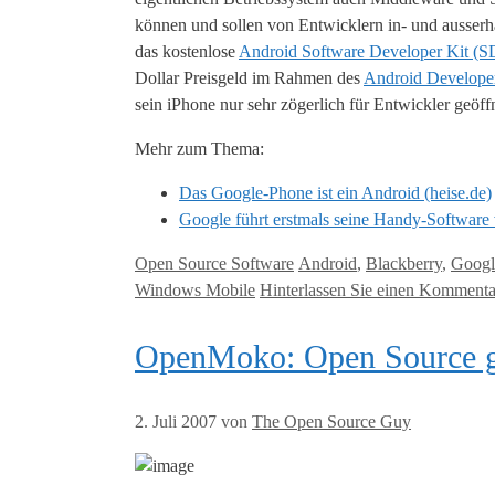
können und sollen von Entwicklern in- und ausserh
das kostenlose
Android Software Developer Kit (
Dollar Preisgeld im Rahmen des
Android Develope
sein iPhone nur sehr zögerlich für Entwickler geöffn
Mehr zum Thema:
Das Google-Phone ist ein Android (heise.de)
Google führt erstmals seine Handy-Software v
Kategorien
Tags
Open Source Software
Android
,
Blackberry
,
Googl
Windows Mobile
Hinterlassen Sie einen Kommenta
OpenMoko: Open Source g
2. Juli 2007
von
The Open Source Guy