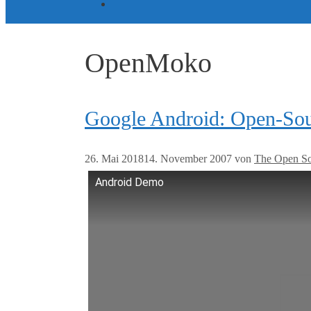
OpenMoko
Google Android: Open-Sour
26. Mai 2018
14. November 2007
von
The Open S
Android Demo