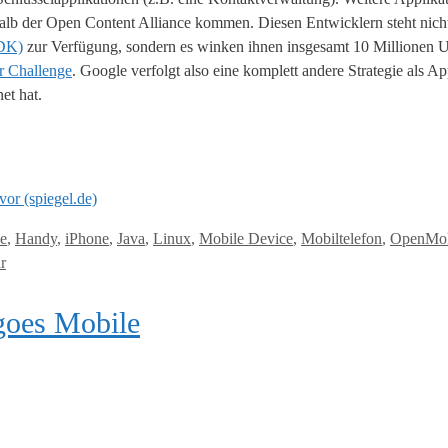
alb der Open Content Alliance kommen. Diesen Entwicklern steht nich
SDK)
zur Verfügung, sondern es winken ihnen insgesamt 10 Millionen 
r Challenge
. Google verfolgt also eine komplett andere Strategie als Ap
et hat.
or (spiegel.de)
e
,
Handy
,
iPhone
,
Java
,
Linux
,
Mobile Device
,
Mobiltelefon
,
OpenMo
r
oes Mobile