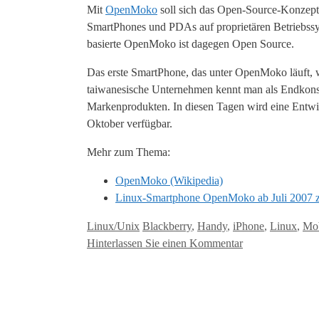
Mit
OpenMoko
soll sich das Open-Source-Konzept 
SmartPhones und PDAs auf proprietären Betriebss
basierte OpenMoko ist dagegen Open Source.
Das erste SmartPhone, das unter OpenMoko läuft,
taiwanesische Unternehmen kennt man als Endkonsum
Markenprodukten. In diesen Tagen wird eine Entwic
Oktober verfügbar.
Mehr zum Thema:
OpenMoko (Wikipedia)
Linux-Smartphone OpenMoko ab Juli 2007 
Kategorien
Tags
Linux/Unix
Blackberry
,
Handy
,
iPhone
,
Linux
,
Mob
Hinterlassen Sie einen Kommentar