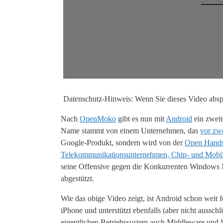
Datenschutz-Hinweis: Wenn Sie dieses Video absp
Nach
OpenMoko
gibt es nun mit
Android
ein zweit
Name stammt von einem Unternehmen, das
vor zw
Google-Produkt, sondern wird von der
Open Handse
Telekommunikationsunternehmen, Chip- und Mobilt
seine Offensive gegen die Konkurrenten Windows 
abgestützt.
Wie das obige Video zeigt, ist Android schon weit f
iPhone und unterstützt ebenfalls (aber nicht aussc
eigentlichen Betriebssystem auch Middleware und S