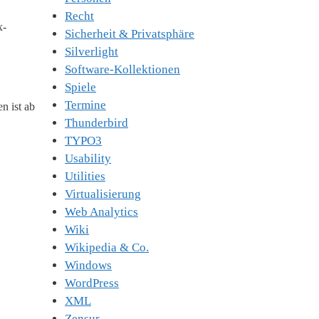
Recht
x-
Sicherheit & Privatsphäre
Silverlight
Software-Kollektionen
Spiele
Termine
n ist ab
Thunderbird
TYPO3
Usability
Utilities
Virtualisierung
Web Analytics
Wiki
Wikipedia & Co.
Windows
WordPress
XML
Zensur