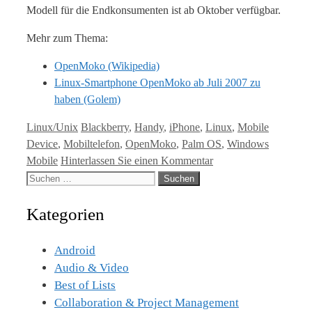
Modell für die Endkonsumenten ist ab Oktober verfügbar.
Mehr zum Thema:
OpenMoko (Wikipedia)
Linux-Smartphone OpenMoko ab Juli 2007 zu
haben (Golem)
Kategorien
Tags
Linux/Unix
Blackberry
,
Handy
,
iPhone
,
Linux
,
Mobile
Device
,
Mobiltelefon
,
OpenMoko
,
Palm OS
,
Windows
Mobile
Hinterlassen Sie einen Kommentar
Suche
nach:
Kategorien
Android
Audio & Video
Best of Lists
Collaboration & Project Management