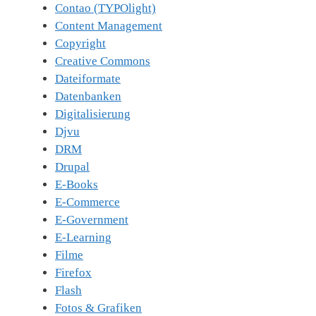
Contao (TYPOlight)
Content Management
Copyright
Creative Commons
Dateiformate
Datenbanken
Digitalisierung
Djvu
DRM
Drupal
E-Books
E-Commerce
E-Government
E-Learning
Filme
Firefox
Flash
Fotos & Grafiken