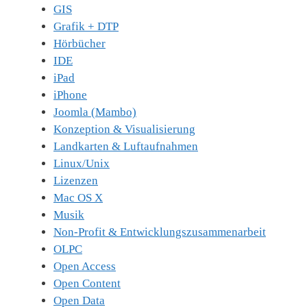
GIS
Grafik + DTP
Hörbücher
IDE
iPad
iPhone
Joomla (Mambo)
Konzeption & Visualisierung
Landkarten & Luftaufnahmen
Linux/Unix
Lizenzen
Mac OS X
Musik
Non-Profit & Entwicklungszusammenarbeit
OLPC
Open Access
Open Content
Open Data