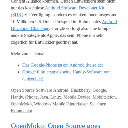
Content Alliance kommen. Diesen Entwicklern steht nicht
nur das kostenlose
Android Software Developer Kit
(SDK)
zur Verfügung, sondern es winken ihnen insgesamt
10 Millionen US-Dollar Preisgeld im Rahmen des
Android
Developer Challenge
. Google verfolgt also eine komplett
andere Strategie als Apple, das sein iPhone nur sehr
zögerlich für Entwickler geöffnet hat.
Mehr zum Thema:
Das Google-Phone ist ein Android (heise.de)
Google führt erstmals seine Handy-Software vor
(spiegel.de)
Kategorien
Tags
Open Source Software
Android
,
Blackberry
,
Google
,
Handy
,
iPhone
,
Java
,
Linux
,
Mobile Device
,
Mobiltelefon
,
OpenMoko
,
Windows Mobile
Hinterlassen Sie einen
Kommentar
OpenMoko: Open Source goes