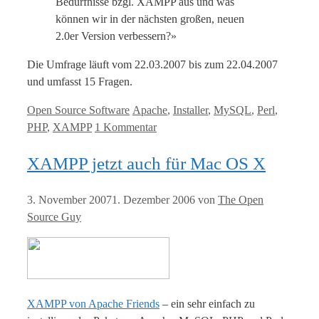
Bedürfnisse bzgl. XAMPP aus und was
können wir in der nächsten großen, neuen
2.0er Version verbessern?»
Die Umfrage läuft vom 22.03.2007 bis zum 22.04.2007
und umfasst 15 Fragen.
Kategorien
Tags
Open Source Software
Apache
,
Installer
,
MySQL
,
Perl
,
PHP
,
XAMPP
1 Kommentar
XAMPP jetzt auch für Mac OS X
3. November 2007
1. Dezember 2006
von
The Open
Source Guy
XAMPP von Apache Friends
– ein sehr einfach zu