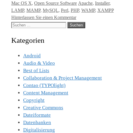
Kategorien
Tags
Mac OS X
,
Open Source Software
Apache
,
Installer
,
LAMP
,
MAMP
,
MySQL
,
Perl
,
PHP
,
WAMP
,
XAMPP
Hinterlassen Sie einen Kommentar
Suche
nach:
Kategorien
Android
Audio & Video
Best of Lists
Collaboration & Project Management
Contao (TYPOlight)
Content Management
Copyright
Creative Commons
Dateiformate
Datenbanken
Digitalisierung