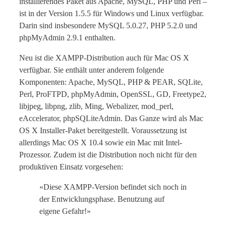
installierendes Paket aus Apache, MySQL, PHP und Perl –
ist in der Version 1.5.5 für Windows und Linux verfügbar.
Darin sind insbesondere MySQL 5.0.27, PHP 5.2.0 und
phpMyAdmin 2.9.1 enthalten.
Neu ist die XAMPP-Distribution auch für Mac OS X
verfügbar. Sie enthält unter anderem folgende
Komponenten: Apache, MySQL, PHP & PEAR, SQLite,
Perl, ProFTPD, phpMyAdmin, OpenSSL, GD, Freetype2,
libjpeg, libpng, zlib, Ming, Webalizer, mod_perl,
eAccelerator, phpSQLiteAdmin. Das Ganze wird als Mac
OS X Installer-Paket bereitgestellt. Voraussetzung ist
allerdings Mac OS X 10.4 sowie ein Mac mit Intel-
Prozessor. Zudem ist die Distribution noch nicht für den
produktiven Einsatz vorgesehen:
«Diese XAMPP-Version befindet sich noch in
der Entwicklungsphase. Benutzung auf
eigene Gefahr!»