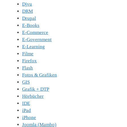
Djvu
DRM
Drupal
E-Books
E-Commerce
E-Government
E-Learning
Filme
Firefox
Flash
Fotos & Grafiken
GIS
Grafik + DTP
Hörbücher
IDE
iPad
iPhone
Joomla (Mambo)