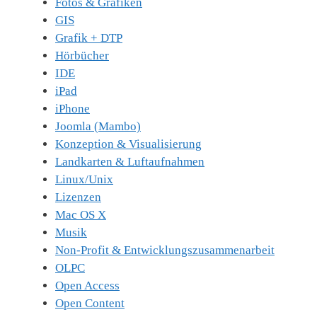
Fotos & Grafiken
GIS
Grafik + DTP
Hörbücher
IDE
iPad
iPhone
Joomla (Mambo)
Konzeption & Visualisierung
Landkarten & Luftaufnahmen
Linux/Unix
Lizenzen
Mac OS X
Musik
Non-Profit & Entwicklungszusammenarbeit
OLPC
Open Access
Open Content