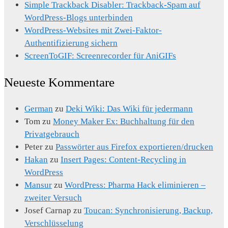
Simple Trackback Disabler: Trackback-Spam auf
WordPress-Blogs unterbinden
WordPress-Websites mit Zwei-Faktor-
Authentifizierung sichern
ScreenToGIF: Screenrecorder für AniGIFs
Neueste Kommentare
German
zu
Deki Wiki: Das Wiki für jedermann
Tom
zu
Money Maker Ex: Buchhaltung für den
Privatgebrauch
Peter
zu
Passwörter aus Firefox exportieren/drucken
Hakan
zu
Insert Pages: Content-Recycling in
WordPress
Mansur
zu
WordPress: Pharma Hack eliminieren –
zweiter Versuch
Josef Carnap
zu
Toucan: Synchronisierung, Backup,
Verschlüsselung