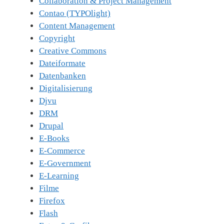
Collaboration & Project Management
Contao (TYPOlight)
Content Management
Copyright
Creative Commons
Dateiformate
Datenbanken
Digitalisierung
Djvu
DRM
Drupal
E-Books
E-Commerce
E-Government
E-Learning
Filme
Firefox
Flash