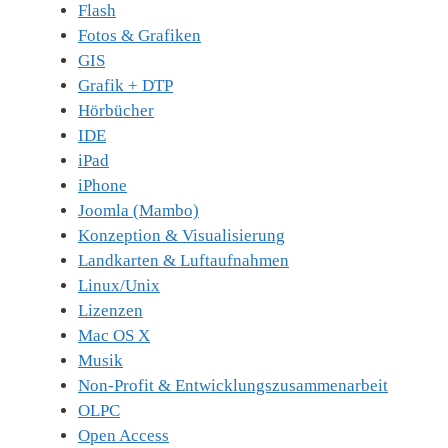
Flash
Fotos & Grafiken
GIS
Grafik + DTP
Hörbücher
IDE
iPad
iPhone
Joomla (Mambo)
Konzeption & Visualisierung
Landkarten & Luftaufnahmen
Linux/Unix
Lizenzen
Mac OS X
Musik
Non-Profit & Entwicklungszusammenarbeit
OLPC
Open Access