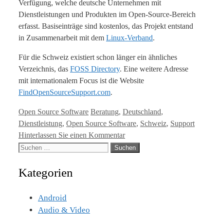
Verfügung, welche deutsche Unternehmen mit
Dienstleistungen und Produkten im Open-Source-Bereich
erfasst. Basiseinträge sind kostenlos, das Projekt entstand
in Zusammenarbeit mit dem
Linux-Verband
.
Für die Schweiz existiert schon länger ein ähnliches
Verzeichnis, das
FOSS Directory
. Eine weitere Adresse
mit internationalem Focus ist die Website
FindOpenSourceSupport.com
.
Kategorien
Tags
Open Source Software
Beratung
,
Deutschland
,
Dienstleistung
,
Open Source Software
,
Schweiz
,
Support
Hinterlassen Sie einen Kommentar
Suche
nach:
Kategorien
Android
Audio & Video