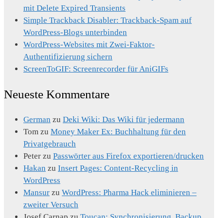
mit Delete Expired Transients
Simple Trackback Disabler: Trackback-Spam auf
WordPress-Blogs unterbinden
WordPress-Websites mit Zwei-Faktor-
Authentifizierung sichern
ScreenToGIF: Screenrecorder für AniGIFs
Neueste Kommentare
German
zu
Deki Wiki: Das Wiki für jedermann
Tom
zu
Money Maker Ex: Buchhaltung für den
Privatgebrauch
Peter
zu
Passwörter aus Firefox exportieren/drucken
Hakan
zu
Insert Pages: Content-Recycling in
WordPress
Mansur
zu
WordPress: Pharma Hack eliminieren –
zweiter Versuch
Josef Carnap
zu
Toucan: Synchronisierung, Backup,