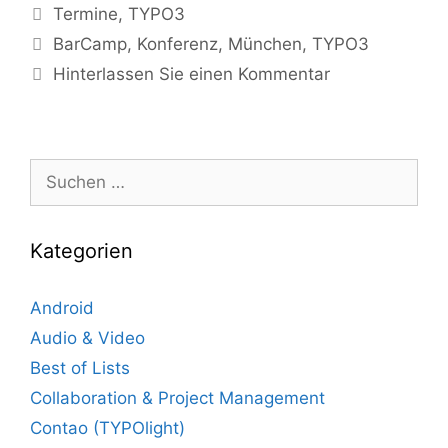
Kategorien
Termine
,
TYPO3
Tags
BarCamp
,
Konferenz
,
München
,
TYPO3
Hinterlassen Sie einen Kommentar
Suche
nach:
Kategorien
Android
Audio & Video
Best of Lists
Collaboration & Project Management
Contao (TYPOlight)